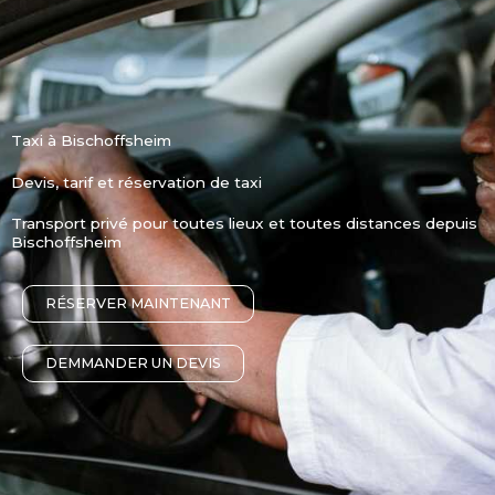
Taxi à Bischoffsheim
Devis, tarif et réservation de taxi
Transport privé pour toutes lieux et toutes distances depuis
Bischoffsheim
RÉSERVER MAINTENANT
DEMMANDER UN DEVIS