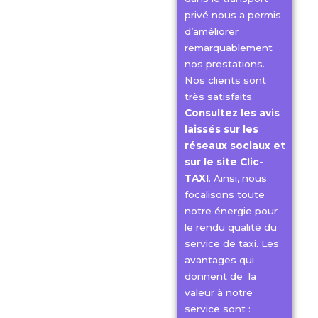
privé nous a permis
d’améliorer
remarquablement
nos prestations.
Nos clients sont
très satisfaits.
Consultez les avis
laissés sur les
réseaux sociaux et
sur le site Clic-
TAXI
. Ainsi, nous
focalisons toute
notre énergie pour
le rendu qualité du
service de taxi. Les
avantages qui
donnent de la
valeur à notre
service sont :