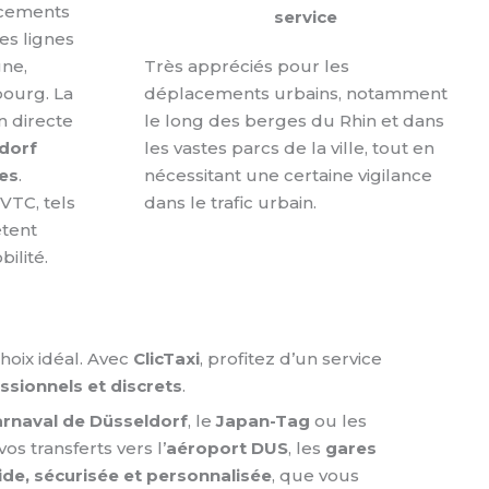
acements
service
es lignes
gne,
Très appréciés pour les
ourg. La
déplacements urbains, notamment
n directe
le long des berges du Rhin et dans
dorf
les vastes parcs de la ville, tout en
es
.
nécessitant une certaine vigilance
 VTC, tels
dans le trafic urbain.
tent
ilité.
oix idéal. Avec
ClicTaxi
, profitez d’un service
ssionnels et discrets
.
rnaval de Düsseldorf
, le
Japan-Tag
ou les
s transferts vers l’
aéroport DUS
, les
gares
uide, sécurisée et personnalisée
, que vous