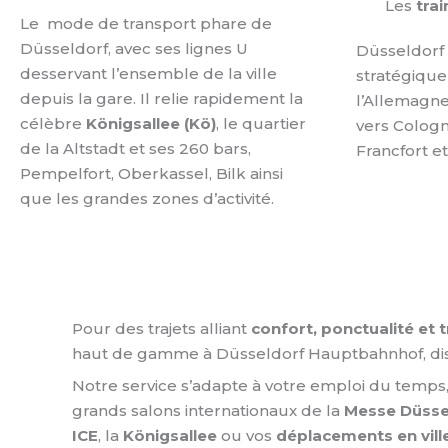
Les
trai
Le mode de transport phare de
Düsseldorf, avec ses lignes U
Düsseldorf 
desservant l’ensemble de la ville
stratégique
depuis la gare. Il relie rapidement la
l’Allemagne
célèbre
Königsallee (Kö)
, le quartier
vers Cologn
de la Altstadt et ses 260 bars,
Francfort et
Pempelfort, Oberkassel, Bilk ainsi
que les grandes zones d’activité.
Pour des trajets alliant
confort, ponctualité et t
haut de gamme à Düsseldorf Hauptbahnhof, di
Notre service s’adapte à votre emploi du temp
grands salons internationaux de la
Messe Düsse
ICE
, la
Königsallee
ou vos
déplacements en vill