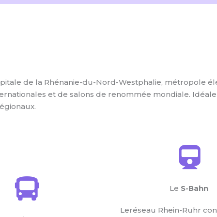
 capitale de la Rhénanie-du-Nord-Westphalie, métropole
rnationales et de salons de renommée mondiale. Idéalemen
régionaux.
Le
S-Bahn
Leréseau Rhein-Ruhr con