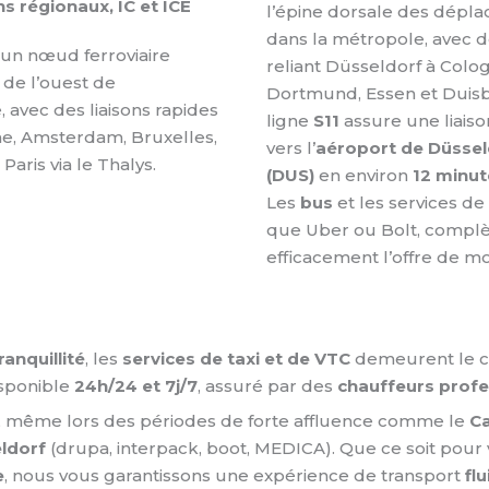
ns régionaux, IC et ICE
l’épine dorsale des dépl
dans la métropole, avec d
un nœud ferroviaire
reliant Düsseldorf à Colo
 de l’ouest de
Dortmund, Essen et Duisb
, avec des liaisons rapides
ligne
S11
assure une liaiso
e, Amsterdam, Bruxelles,
vers l’
aéroport de Düssel
 Paris via le Thalys.
(DUS)
en environ
12 minut
Les
bus
et les services de
que Uber ou Bolt, complè
efficacement l’offre de mob
ranquillité
, les
services de taxi et de VTC
demeurent le ch
sponible
24h/24 et 7j/7
, assuré par des
chauffeurs profe
s, même lors des périodes de forte affluence comme le
Ca
ldorf
(drupa, interpack, boot, MEDICA). Que ce soit pour vo
e
, nous vous garantissons une expérience de transport
fl