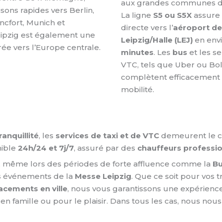
aux grandes communes de
isons rapides vers Berlin,
La ligne
S5 ou S5X
assure 
ncfort, Munich et
directe vers l’
aéroport de
ipzig est également une
Leipzig/Halle (LEJ)
en env
rée vers l’Europe centrale.
minutes
. Les
bus
et les se
VTC, tels que Uber ou Bol
complètent efficacement l
mobilité.
ranquillité
, les
services de taxi et de VTC
demeurent le ch
nible
24h/24 et 7j/7
, assuré par des
chauffeurs professio
s, même lors des périodes de forte affluence comme la
Bu
s événements de la
Messe Leipzig
. Que ce soit pour vos tr
acements en ville
, nous vous garantissons une expérienc
, en famille ou pour le plaisir. Dans tous les cas, nous no