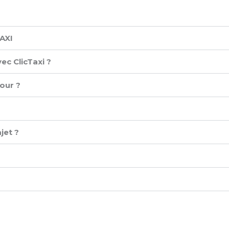
XI ​
ec ClicTaxi ?
our ?
jet ?