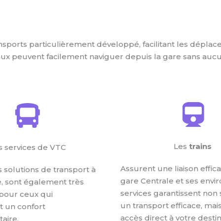
nsports particulièrement développé, facilitant les déplac
ocaux peuvent facilement naviguer depuis la gare sans aucun
Les
trains
s services de VTC
Assurent une liaison effic
s solutions de transport à
gare Centrale et ses envir
, sont également très
services garantissent no
pour ceux qui
un transport efficace, mai
 un confort
accès direct à votre desti
aire.