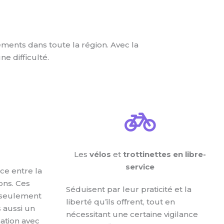
ements dans toute la région. Avec la
e difficulté.
Les
vélos
et
trottinettes en libre-
service
ace entre la
ons. Ces
Séduisent par leur praticité et la
n seulement
liberté qu’ils offrent, tout en
s aussi un
nécessitant une certaine vigilance
nation avec