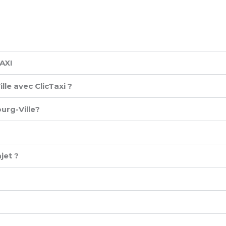
XI ​
le avec ClicTaxi ?
urg-Ville?
jet ?